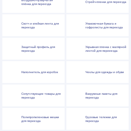
Воздушно-пузырчатая
Стрейч-пленки для переезда
плёнка для переезда
Скотч и клейкая лента для
Упаковочная бумага и
переезда
гофролисты для переезда
Защитный профиль для
Укрывная пленка с малярной
переезда
лентой для перееезда
Наполнитель для коробок
Чехлы для одежды и обуви
Сопутствующие товары для
Вакуумные пакеты для
переезда
переезда
Полипропиленовые мешки
Грузовые тележки для
для переезда
переезда