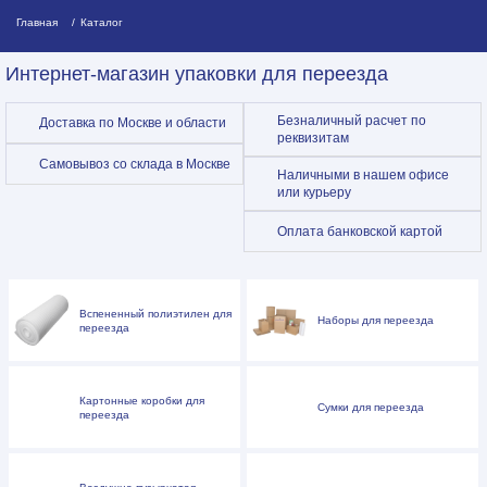
Главная
Каталог
Интернет-магазин упаковки для переезда
Безналичный
расчет по
Доставка
по Москве
и области
реквизитам
Самовывоз
со склада
в Москве
Наличными
в нашем офисе
или курьеру
Оплата
банковской
картой
Вспененный полиэтилен для
Наборы для переезда
переезда
Картонные коробки для
Сумки для переезда
переезда