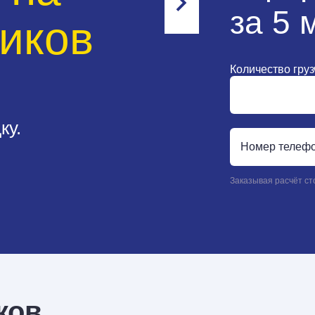
за 5 
чиков
Количество гру
ку.
Заказывая расчёт с
ков