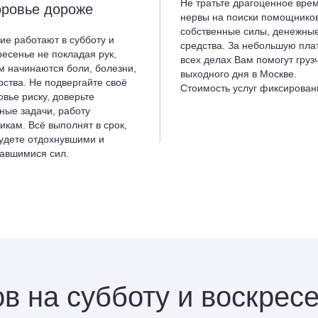
Не тратьте драгоценное врем
ровье дороже
нервы на поиски помощников
собственные силы, денежны
ие работают в субботу и
средства. За небольшую пла
ресенье не покладая рук,
всех делах Вам помогут груз
м начинаются боли, болезни,
выходного дня в Москве.
рства. Не подвергайте своё
Стоимость услуг фиксирован
овье риску, доверьте
ные задачи, работу
чикам. Всё выполнят в срок,
удете отдохнувшими и
авшимися сил.
в на субботу и воскрес