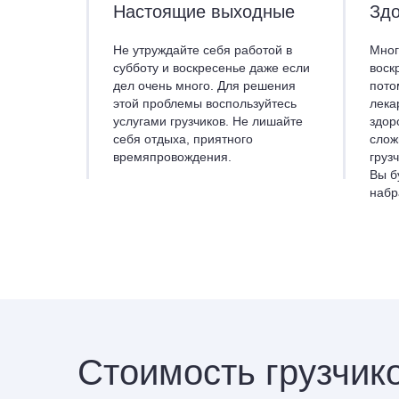
Настоящие выходные
Здо
Не утруждайте себя работой в
Мног
субботу и воскресенье даже если
воск
дел очень много. Для решения
пото
этой проблемы воспользуйтесь
лека
услугами грузчиков. Не лишайте
здор
себя отдыха, приятного
слож
времяпровождения.
груз
Вы б
набр
Стоимость грузчико