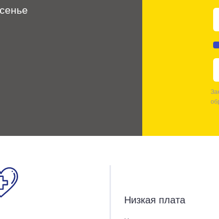
есенье
За
об
Низкая плата