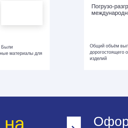
Погрузо-разг
международн
Общий объём вып
. Были
дорогостоящего о
чные материалы для
изделий
 на
Офор