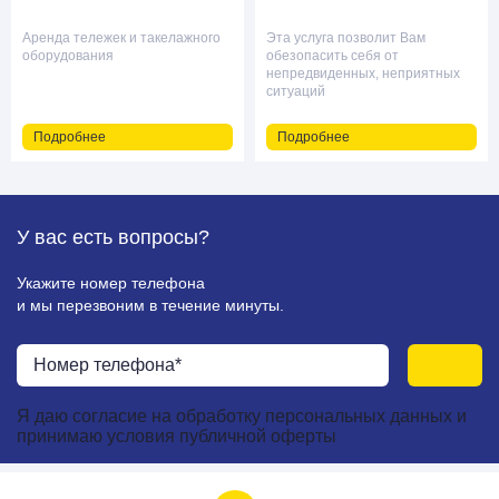
Аренда тележек и такелажного
Эта услуга позволит Вам
оборудования
обезопасить себя от
непредвиденных, неприятных
ситуаций
Подробнее
Подробнее
У вас есть
вопросы?
Укажите номер телефона
и мы перезвоним в течение минуты.
Я даю
согласие
на
обработку персональных данных
и
принимаю
условия публичной оферты