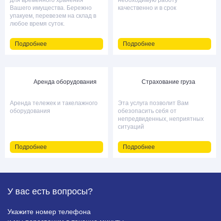
для временного хранения
необходимую работу
Вашего имущества. Бережно
качественно и в срок
упакуем, перевезем на склад в
любое время суток.
Подробнее
Подробнее
Аренда оборудования
Страхование груза
Аренда тележек и такелажного
Эта услуга позволит Вам
оборудования
обезопасить себя от
непредвиденных, неприятных
ситуаций
Подробнее
Подробнее
У вас есть
вопросы?
Укажите номер телефона