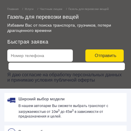
Главная
Услуги
Частным лицам
Газель для перевозки вещей
Газель для перевозки вещей
Избавим Вас от поиска транспорта, грузчиков, потери
драгоценного времени
Быстрая заявка
Отправить
Я даю
согласие
на
обработку персональных данных
и принимаю
условия публичной оферты
Широкий выбор модели
В нашем автопарке Вы сможете выбрать транспорт с
3
3
загружаемостью от 10м
до 45м
в зависимости от
предназначения и целей.