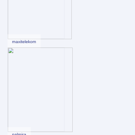
maxitelekom
palmira