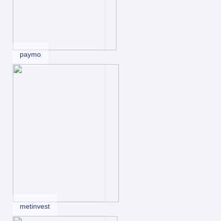
paymo
metinvest