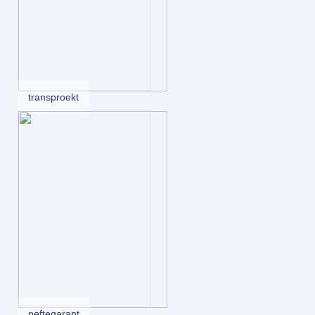
transproekt
neftegarant