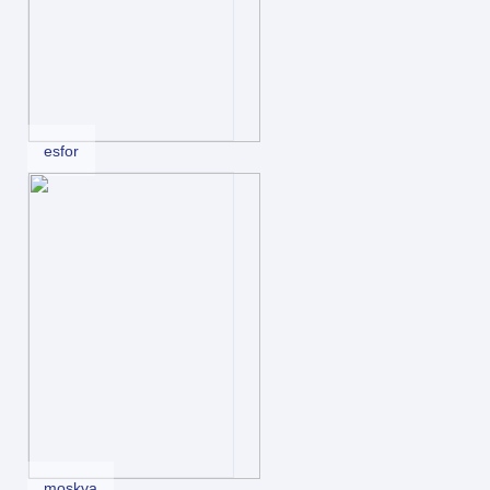
esfor
moskva