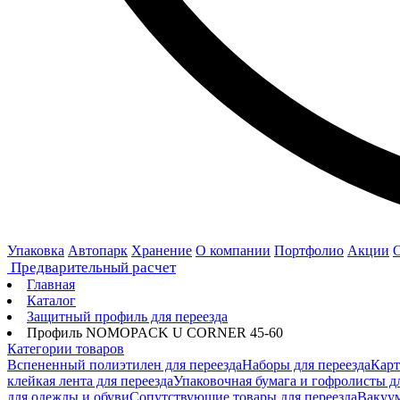
Упаковка
Автопарк
Хранение
О компании
Портфолио
Акции
Предварительный расчет
Главная
Каталог
Защитный профиль для переезда
Профиль NOMOPACK U CORNER 45-60
Категории товаров
Вспененный полиэтилен для переезда
Наборы для переезда
Карт
клейкая лента для переезда
Упаковочная бумага и гофролисты дл
для одежды и обуви
Сопутствующие товары для переезда
Вакуум