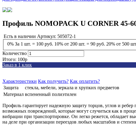
Профиль NOMOPACK U CORNER 45-6
Есть в наличии
Артикул: 505072-1
0%
За 1 шт.
= 100 руб.
10%
от 200 шт.
= 90 руб.
20%
от 500 шт
Количество
Итого:
100
p
Заказ в 1 клик
Характеристики
Как получить?
Как оплатить?
Защита
стекла, мебели, зеркала и хрупких предметов
Материал
вспененный полиэтилен
Профиль гарантирует надежную защиту торцов, углов и ребер 
возможных повреждений, которые могут случиться как в проце
вибрации при транспортировке. Он легко режется, обладает 
на деле при организации переездов любых масштабов и степен