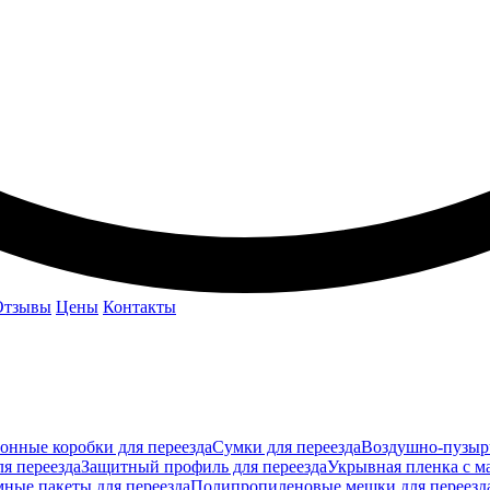
Отзывы
Цены
Контакты
онные коробки для переезда
Сумки для переезда
Воздушно-пузырч
я переезда
Защитный профиль для переезда
Укрывная пленка с ма
ные пакеты для переезда
Полипропиленовые мешки для переезд