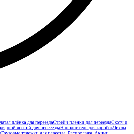
атая плёнка для переезда
Стрейч-пленки для переезда
Скотч и
лярной лентой для перееезда
Наполнитель для коробок
Чехлы
а
Грузовые тележки для переезда
Распродажа
Акции