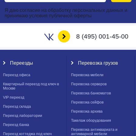
Я даю
согласие
на
обработку персональных данных
и
принимаю
условия публичной оферты
8 (495) 001-45-00
Переезды
Перевозка грузов
Переезд офиса
Перевозка мебели
Квартирный переезд под ключ в
Перевозка серверов
Москве
Перевозка банкоматов
VIP переезд
Перевозка сейфов
Переезд склада
Перевозка архива
Переезд лаборатории
Такелаж оборудования
Переезд банка
Перевозка антиквариата и
Переезд коттеджа под ключ
антикварной мебели